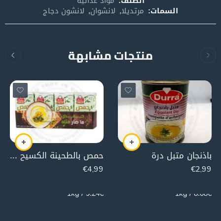
الصنف:
مواد غذائية
السمات:
مرتديلا
,
لانشوان
,
لانشون دجاج
منتجات مشابهة
باذنجان متبل درة
حمص بالطحينة الكسيح (4 قطع)
€
4,99
€
2,99
540g
370g
9.24€ / 1kg
8.08€ / 1kg