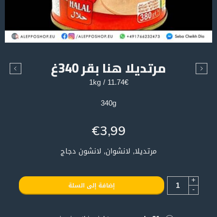
مرتديلا هنا بقر 340غ
11.74€ / 1kg
340g
€
3,99
مرتديلا, لانشوان, لانشون دجاج
+
إضافة إلى السلة
-