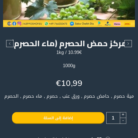
مركز حمض الحصرم (ماء الحصرم)
10.99€ / 1kg
1000g
€
10,99
مية حصرم , حامض حصرم , ورق عنب , حصرم , ماء حصرم , الحصرم
+
إضافة إلى السلة
-