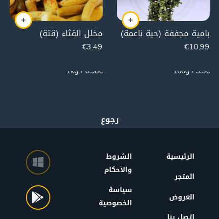
بامية مجففة (حبة ناعمة)
مخلل القثاء (قتة)
€
3,49
€
10,99
500g
200g
6.98€ / 1kg
5.5€ / 100g
الرئيسية
الشروط
والأحكام
المتجر
سياسة
العروض
الخصوصية
اتصل بنا