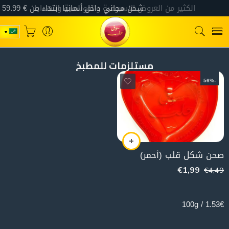
مستلزمات للمطبخ
-56%
صحن شكل قلب (أحمر)
€
1,99
€
4,49
130g
1.53€ / 100g