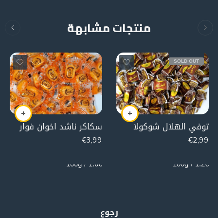
منتجات مشابهة
SOLD OUT
توفي الهلال شوكولا
سكاكر ناشد اخوان فوار
€
3,99
€
2,99
250g
250g
1.6€ / 100g
1.2€ / 100g