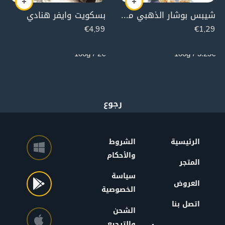
شيبس بوشار الذهبي مستر كورن (جبن طبيعي)
بسكويت وايفر هنادي
€
4,99
€
1,29
250g
40g
2€ / 100g
3.23€ / 100g
الرئيسية
الشروط
والأحكام
المتجر
سياسة
العروض
الخصوصية
اتصل بنا
الشحن
والترجيع