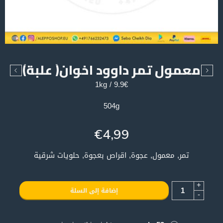
معمول تمر داوود اخوان( علبة)
9.9€ / 1kg
504g
€
4,99
تمر, معمول, عجوة, اقراص بعجوة, حلويات شرقية
+
إضافة إلى السلة
-