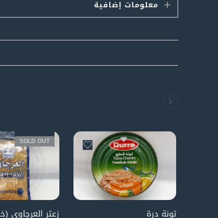
معلومات إضافية
SOLD OUT
تونة درة
زعتر العرجاوي (خ