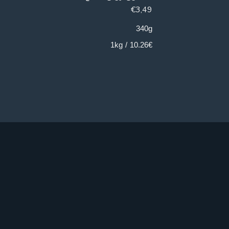
€
4,49
€
3,49
800g
340g
5.61€ / 1kg
10.26€ / 1kg