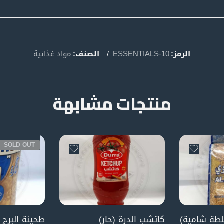
الرمز:
ESSENTIALS-10
الصنف:
مواد غذائية
منتجات مشابهة
SOLD OUT
لطة شامية)
كاتشب الدرة (حار)
طحينة البرج