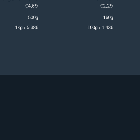
€
4,69
€
2,29
500g
160g
9.38€ / 1kg
1.43€ / 100g