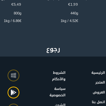
€
5,49
€
1,99
800g
440g
6.86€ / 1kg
4.52€ / 1kg
الرئيسية
الشروط
والأحكام
المتجر
سياسة
العروض
الخصوصية
اتصل بنا
الشحن