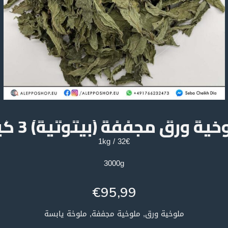
ية ورق مجففة (بيتوتية) 3 كيلو
32€ / 1kg
3000g
€
95,99
ملوخية ورق, ملوخية مجففة, ملوخة يابسة