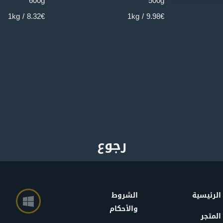
600g
500g
8.32€ / 1kg
9.98€ / 1kg
الرئيسية
الشروط
والأحكام
المتجر