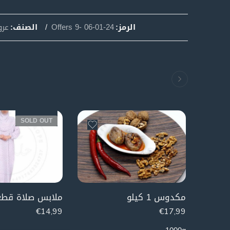
الرمز:
Offers 9- 06-01-24
الصنف:
عرو
SOLD OUT
مكدوس 1 كيلو
€
14,99
€
17,99