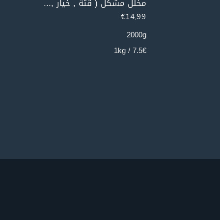
400g
مخلل مشكل ( قتة , خيار , لفت , مشكل اكسترا )2 كغ
8.23€ / 1kg
€
14,99
2000g
7.5€ / 1kg