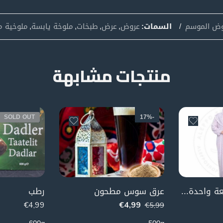
ض الموسم
السمات:
عروض
,
عرض
,
طبخات
,
ملوخة يابسة
,
ملوخية 
منتجات مشابهة
SOLD OUT
-17%
ملابس صلاة قطعة واحدة مع شال
عرق سوس مطحون
رطب
€
4,99
€
4,99
€
5,99