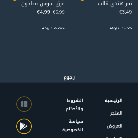
تمر هندي قالب
عرق سوس مطحون
€
4,99
€
3,49
€
5,99
500g
450g
9.98€ / 1kg
7.76€ / 1kg
الرئيسية
الشروط
والأحكام
المتجر
سياسة
العروض
الخصوصية