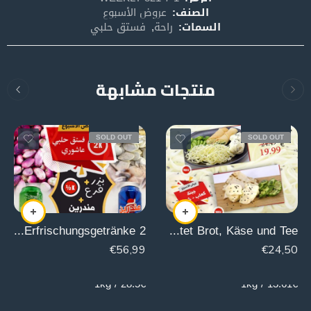
الصنف:
عروض الأسبوع
السمات:
راحة
,
فستق حلبي
منتجات مشابهة
SOLD OUT
SOLD OUT
2 K Natruelle Pistazien + 500g Kürbiskerne + 2 Erfrischungsgetränke
Wöchentlich bietet Brot, Käse und Tee
€
56,99
€
24,50
2000g
1800g
28.5€ / 1kg
13.61€ / 1kg