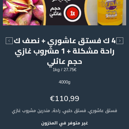
4 ك فستق عاشوري + نصف ك
راحة مشكلة + 1 مشروب غازي
حجم عائلي
27.75€ / 1kg
4000g
€
110,99
فستق عاشوري, فستق حلبي, راحة, مندرين مشروب غازي
غير متوفر في المخزون