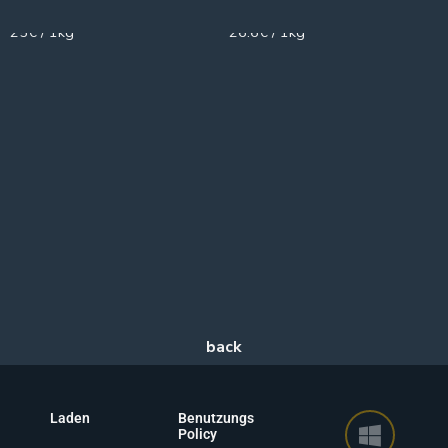
600g
500g
25€ / 1kg
26.6€ / 1kg
Laden
Benutzungs
Policy