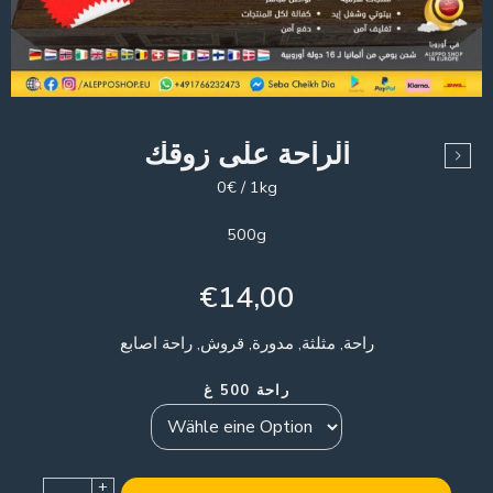
الراحة على زوقك
0€ / 1kg
500g
€
14,00
راحة, مثلثة, مدورة, قروش, راحة اصابع
راحة 500 غ
+