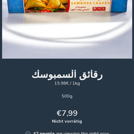
رقائق السمبوسك
15.98€ / 1kg
500g
€
7,99
Nicht vorrätig
42
people
are viewing this right now