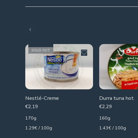
SOLD OUT
Nestlé-Creme
Durra tuna hot.
€
2,19
€
2,29
170g
160g
1.29€ / 100g
1.43€ / 100g