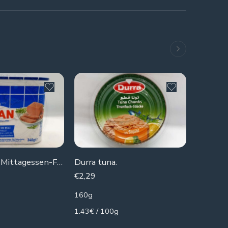
Zwan Huhn-Mittagessen-Fleisch
Durra tuna.
€
2,29
€
1,49
160g
430g
1.43€ / 100g
3.47€ / 