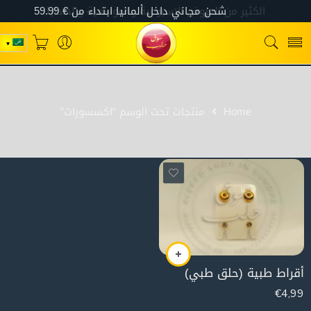
Home
منتجات تحت الوسم “اكسسورات”
أقراط طبية (حلق طبي)
€
4,99
30g