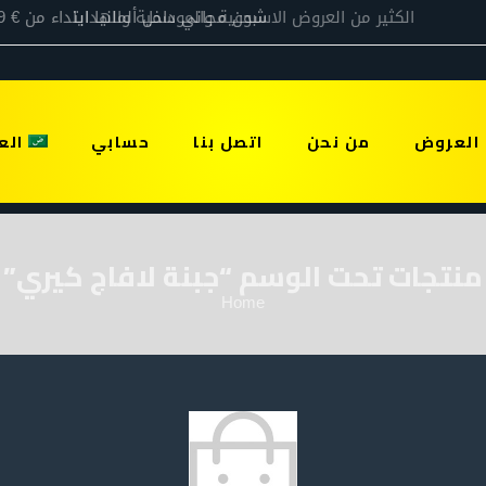
العروض
من نحن
اتصل بنا
حسابي
الع
منتجات تحت الوسم “جبنة لافاج كيري”
Home