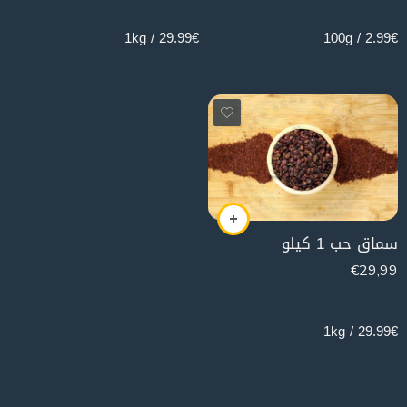
29.99€ / 1kg
2.99€ / 100g
سماق حب 1 كيلو
€
29,99
1000g
29.99€ / 1kg