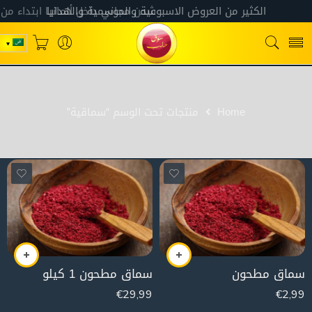
Home
منتجات تحت الوسم “سماقية”
سماق مطحون
سماق مطحون 1 كيلو
€
29,99
€
2,99
1000g
100g