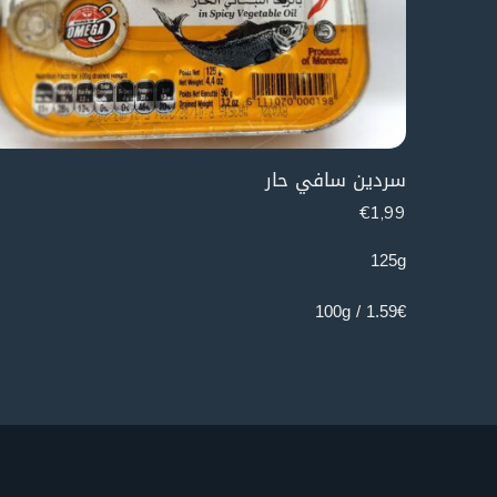
سردين سافي حار
€
1,99
125g
1.59€ / 100g