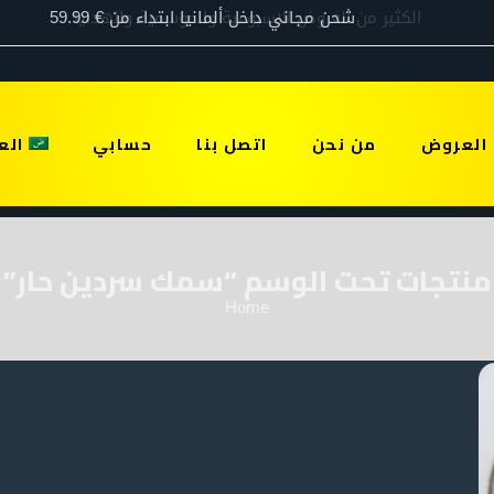
العروض
من نحن
اتصل بنا
حسابي
الع
منتجات تحت الوسم “سمك سردين حار”
Home