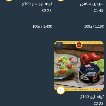
سردين سافي
تونة ليو حار 160غ
€
2,29
€
1,49
160g
125g
1.43€ / 100g
1.19€ / 100g
تونة ليو 160غ
€
2,29