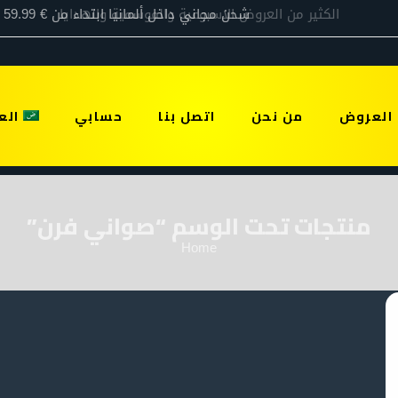
العروض
من نحن
اتصل بنا
حسابي
الع
منتجات تحت الوسم “صواني فرن”
Home