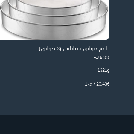
طقم صواني ستانلس (3 صواني)
€
26,99
1321g
20.43€ / 1kg