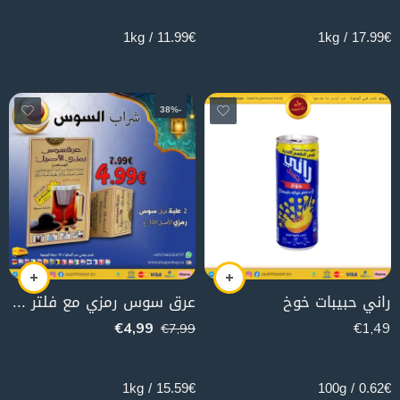
11.99€ / 1kg
17.99€ / 1kg
-38%
راني حبيبات خوخ
عرق سوس رمزي مع فلتر (2 علبة) عرض
€
4,99
€
1,49
€
7,99
320g
240g
15.59€ / 1kg
0.62€ / 100g