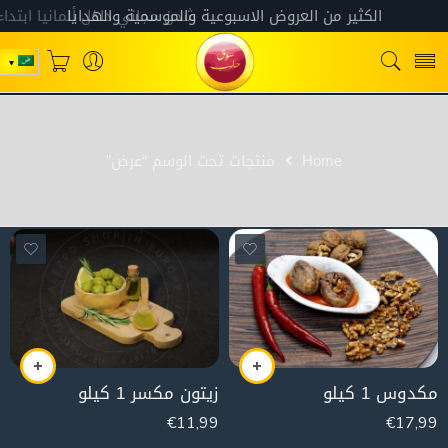
Home
منتجات تحت الوسم “عرض”
مكدوس 1 كيلو
زيتون مكسر 1 كيلو
€
11,99
€
17,99
1000g
1000g