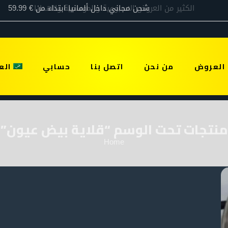
العروض
من نحن
اتصل بنا
حسابي
الع
منتجات تحت الوسم “قلاية بيض عيون”
Home