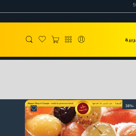
ربية
-38%