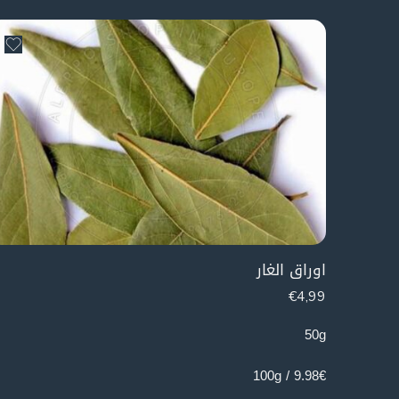
اوراق الغار
€
4,99
50g
9.98€ / 100g