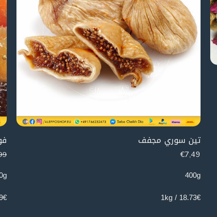
تين سوري مجفف
فو
€
7,49
99
0g
400g
 1kg
18.73€ / 1kg