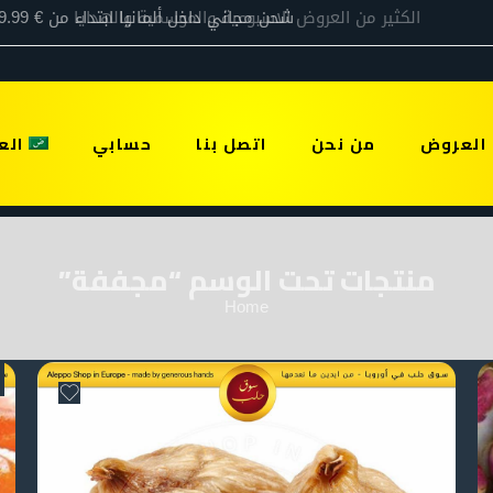
العروض
من نحن
اتصل بنا
حسابي
الع
منتجات تحت الوسم “مجففة”
Home