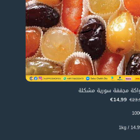
اكة مجففة سورية مشكلة
€
14,99
€
23,
100
14.99€ /