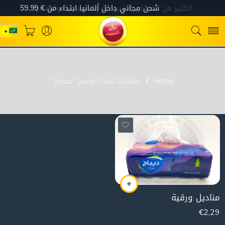
Home
منتجات تحت الوسم “محارم”
مناديل ورقية
€
2,29
285g