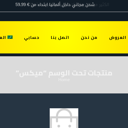
العروض
من نحن
اتصل بنا
حسابي
الع
منتجات تحت الوسم “ميكس”
Home