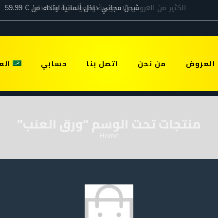
العروض
من نحن
اتصل بنا
حسابي
الع
منتجات تحت الوسم “ورق العنب”
Home