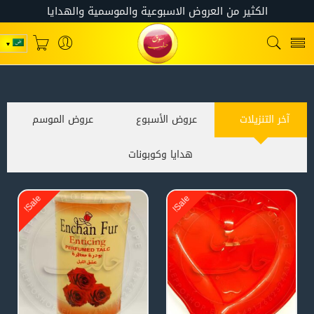
آخر التنزيلات
عروض الأسبوع
عروض الموسم
هدايا وكوبونات
e
!
e
!
S
a
l
S
a
l