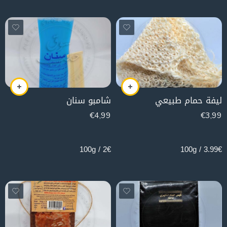
ليفة حمام طبيعي
شامبو سنان
€
4,99
€
3,99
250g
100g
2€ / 100g
3.99€ / 100g