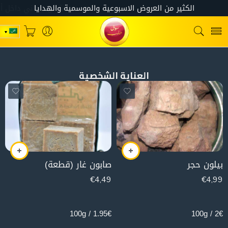
العناية الشخصية
بيلون حجر
صابون غار (قطعة)
€
4,49
€
4,99
230g
250g
1.95€ / 100g
2€ / 100g