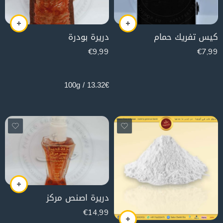
كيس تفريك حمام
دريرة بودرة
€
9,99
€
7,99
75g
13.32€ / 100g
دريرة اصنص مركز
€
14,99