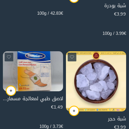
35g
شبة بودرة
42.83€ / 100g
€
3,99
100g
3.99€ / 100g
لاصق طبي لمعالجة مسمار اللحم
€
1,49
40g
شبة حجر
3.73€ / 100g
€
3,99