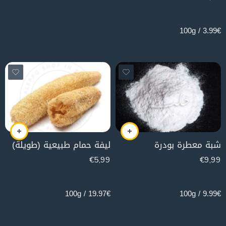
100g
3.99€ / 100g
شبة معطرة بودرة
ليفة حمام طبيعية (طويلة)
€
5,99
€
9,99
30g
100g
19.97€ / 100g
9.99€ / 100g