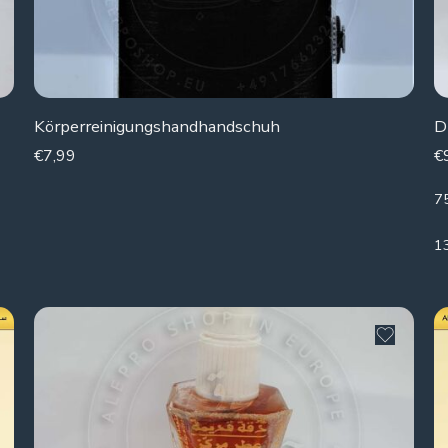
Körperreinigungshandhandschuh
D
€
7,99
€
7
1