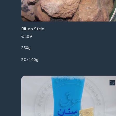
Billon Stein
€
4,99
250g
2€ / 100g