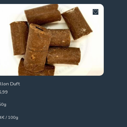
illon Duft
5,99
50g
.4€ / 100g