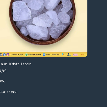
laun-Kristallstein
3,99
00g
.99€ / 100g