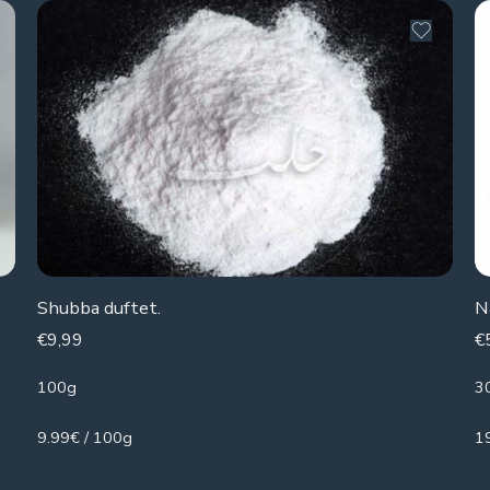
Shubba duftet.
N
€
9,99
€
100g
3
9.99€ / 100g
1