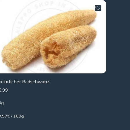
atürlicher Badschwanz
5,99
0g
9.97€ / 100g