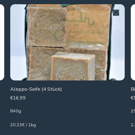
Aleppo-Seife (4 Stück)
B
€
16,99
€
840g
2
20.23€ / 1kg
2