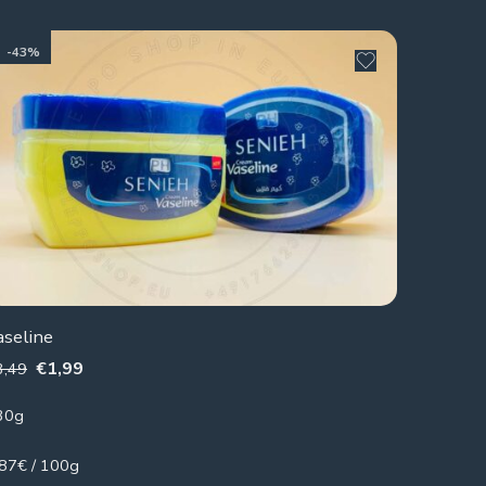
-43%
aseline
€
1,99
3,49
30g
.87€ / 100g