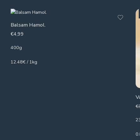
Balsam Hamol.
€
4,99
400g
12.48€ / 1kg
V
€
2
0