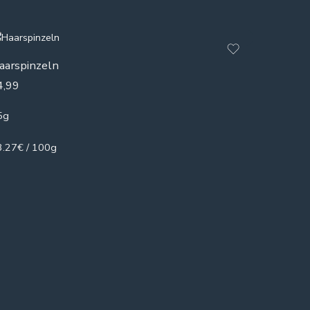
aarspinzeln
4,99
5g
3.27€ / 100g