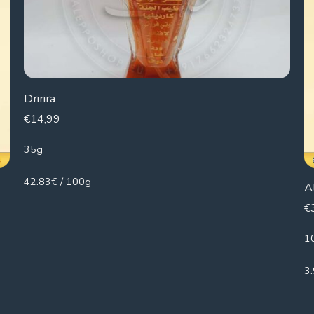
Dririra
€
14,99
35g
42.83€ / 100g
A
€
1
3