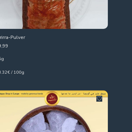
rirra-Pulver
9,99
5g
3.32€ / 100g