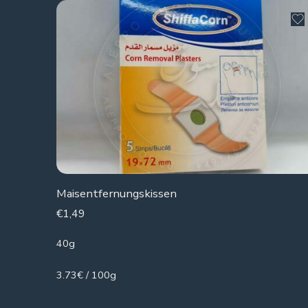
Maisentfernungskissen
€
1,49
40g
3.73€ / 100g