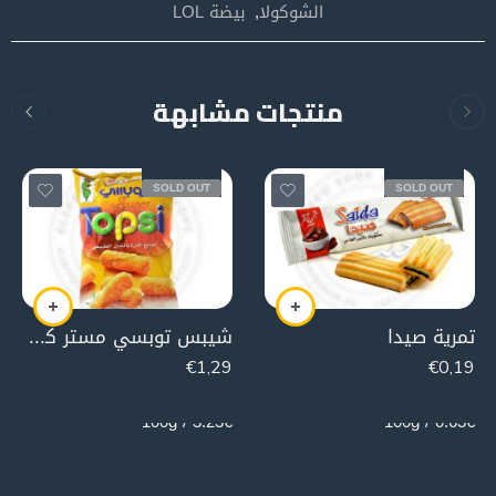
الشوكولا
,
بيضة LOL
منتجات مشابهة
SOLD OUT
SOLD OUT
تمرية صيدا
شيبس توبسي مستر كورن (بالجبنة)
€
1,29
€
0,19
40g
30g
3.23€ / 100g
0.63€ / 100g