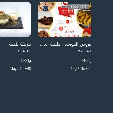
SOLD OUT
عروض الموسم : طبخة المحاشي (قرع, باذنجان, كوسا, أرز مصري)
فريكة بلدية
€
14,99
€
21,49
1000g
1400g
14.99€ / 1kg
15.35€ / 1kg