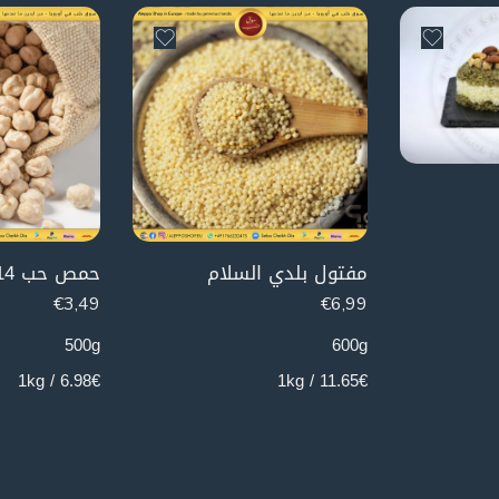
مفتول بلدي السلام
حمص حب 14ملم
€
3,49
€
6,99
500g
600g
6.98€ / 1kg
11.65€ / 1kg