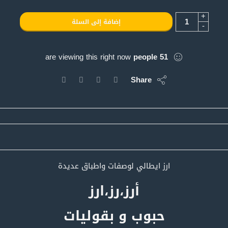
+
إضافة إلى السلة
-
are viewing this right now
people
51
Share
ارز ايطالي لوصفات واطباق عديدة
أرز،رز،ارز
حبوب و بقوليات