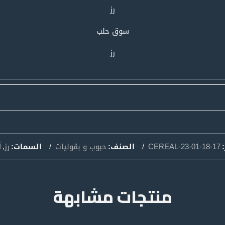
رز
سوق حلب
رز
CEREAL-23-01-18-17
الصنف:
حبوب و بقوليات
السمات:
رز
,
أ
منتجات مشابهة