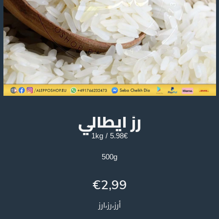
رز ايطالي
5.98€ / 1kg
500g
€
2,99
أرز،رز،ارز