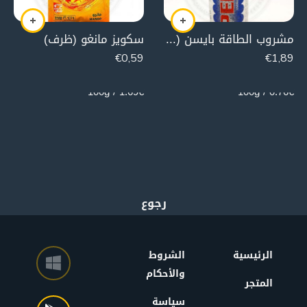
مشروب الطاقة بايسن (السعر يتضمن 0.25 عبوة مرتجعة )
سكويز مانغو (ظرف)
€
0,59
€
1,89
35g
250g
1.69€ / 100g
0.76€ / 100g
الرئيسية
الشروط
والأحكام
المتجر
سياسة