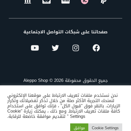
صفحاتنا على شبكات التواصل الاجتماعية
جميع الحقوق محفوظة Aleppo Shop © 2026
نحن نستخدم ملفات تعريف الارتباط على موقعنا الإلكتروني
لنمنحك التجربة الأكثر صلة من خلال تذكر تفضيلاتك وتكرار
الزيارات. بالنقر فوق "قبول الكل" ، فإنك توافق على استخدام
كافة ملفات تعريف الارتباط. ومع ذلك ، يمكنك زيارة "Cookie
Settings " لتقديم موافقة خاضعة للرقابة.
Cookie Settings
موافق