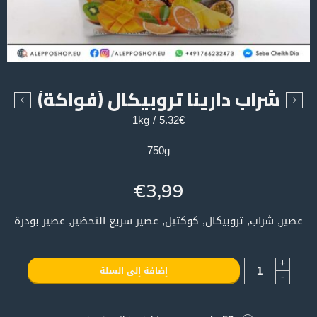
شراب دارينا تروبيكال (فواكة)
5.32€ / 1kg
750g
€
3,99
عصير, شراب, تروبيكال, كوكتيل, عصير سريع التحضير, عصير بودرة
+
إضافة إلى السلة
-