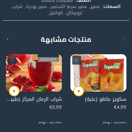
الصنف:
مشروبات وعصائر
السمات:
عصير
,
عصير سريع التحضير
,
عصير بودرة
,
شراب
,
تروبيكال
,
كوكتيل
منتجات مشابهة
SOLD OUT
سكويز مانغو (علبة)
شراب الرمان المركز (طبيعي)
€
5,99
€
4,99
500g
420g
11.98€ / 1kg
11.88€ / 1kg