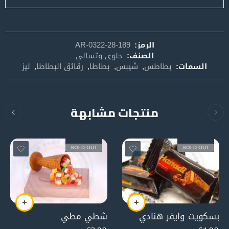
الرمز:
AR-0322-28-189
الصنف:
حلوى وتسالي
السمات:
بطاطس
,
شيبس
,
بطاطا
,
رقائق البطاطا
,
ليز
منتجات مشابهة
SOLD OUT
SOLD OUT
بسكويت وايفر هنادي
شطي مطي