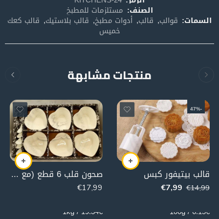
الصنف:
مستلزمات للمطبخ
السمات:
قوالب
,
قالب
,
أدوات مطبخ
,
قالب بلاستيك
,
قالب كعك
خميس
منتجات مشابهة
-47%
قالب بيتيفور كبس
صحون قلب 6 قطع (مع ملاعق)
€
17,99
€
7,99
€
14,99
930g
130g
19.34€ / 1kg
6.15€ / 100g