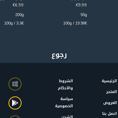
€
6,59
€
9,99
200g
50g
3.3€ / 100g
19.98€ / 100g
الرئيسية
الشروط
والأحكام
المتجر
سياسة
العروض
الخصوصية
اتصل بنا
الشحن