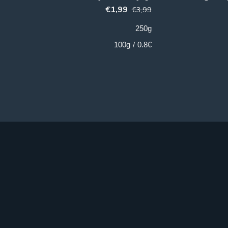
€
5,99
€
1,99
€
3,99
200g
250g
3€ / 100g
0.8€ / 100g