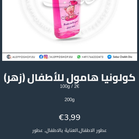
كولونيا هامول للأطفال (زهر)
2€ / 100g
200g
€
3,99
عطور الاطفال,العناية بالاطفال, عطور