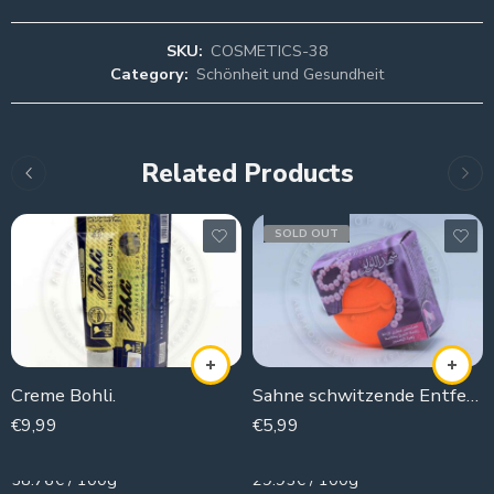
SKU:
COSMETICS-38
Category:
Schönheit und Gesundheit
Related Products
SOLD OUT
Creme Bohli.
Sahne schwitzende Entfernerperlen
€
9,99
€
5,99
17g
20g
58.76€ / 100g
29.95€ / 100g