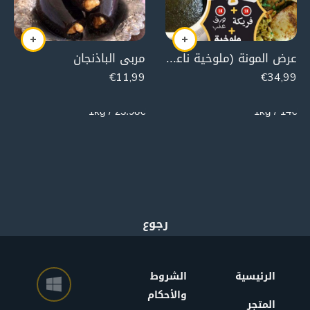
عرض المونة (ملوخية ناعمة500 غ ، ورق عنب1000 غ ، 1000 غ فريكة)
مربى الباذنجان
€
11,99
€
34,99
500g
2500g
23.98€ / 1kg
14€ / 1kg
الرئيسية
الشروط
والأحكام
المتجر