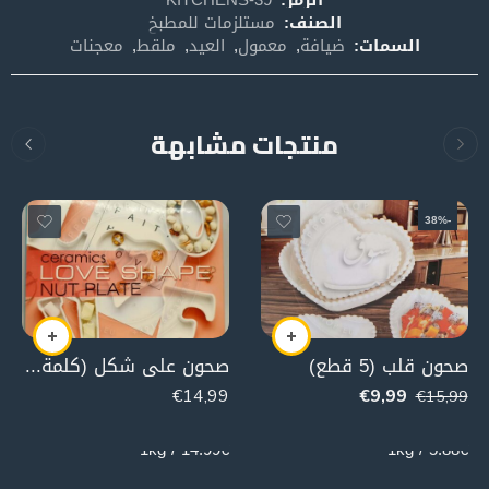
الصنف:
مستلزمات للمطبخ
السمات:
ضيافة
,
معمول
,
العيد
,
ملقط
,
معجنات
منتجات مشابهة
-38%
صحون قلب (5 قطع)
صحون على شكل (كلمة LOVE) زجاج
€
14,99
€
9,99
€
15,99
1000g
1700g
14.99€ / 1kg
5.88€ / 1kg