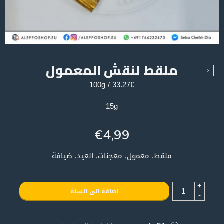
ملقط لنقش المعمول
33.27€ / 100g
15g
€
4,99
ملقط, معمول, معجنات, العيد, ضيافة
+
إضافة إلى السلة
-