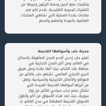
وتقنيات صنع الجبن وحفظ الزيتون وغيرها من
التقنيات اليدوية التقليدية. نقدم لكم فخر
صناعات بلادنا المحلية التي تضاهي المنتجات
العالمية بالجودة والطعم والسعر
مدينة حلب وأسواقها القديمة
تعتبر حلب إحدى أقدم المدن المأهولة بالسكان
في العالم، ومن أكبر المدن التجارية في
منطقة بلاد الشام، حيث أنها عقدة وصل طريق
من وسلوى (اكسترا)
الحرير التجاري العالمي. تشتهر حلب بالكثير من
€
5,49
المواقع والأماكن التاريخية والسياحية، ولعل
من وسلوى, ضيافة, فستق, من وسلوى دائرة
من أبرزها أسواقها القديمة الفريدة التي
تشكل عنصر جذب سياحي للكثير من زوار
سورية، حيث تعد هذه الأسواق من أكبر وأطول
الأسواق القديمة المغطاة في مدن العالم، إذ