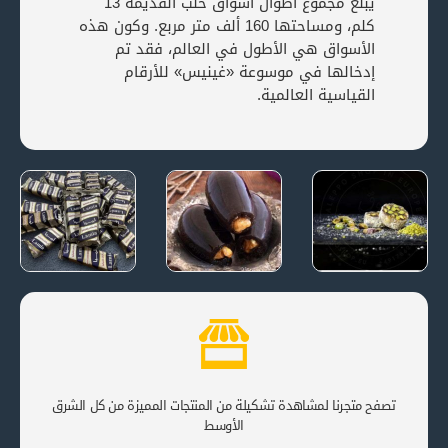
يبلغ مجموع أطوال أسواق حلب القديمة 13
كلم، ومساحتها 160 ألف متر مربع. وكون هذه
الأسواق هي الأطول في العالم، فقد تم
إدخالها في موسوعة «غينيس» للأرقام
القياسية العالمية.
راحة
اكسترا
مربى
بسكويت
قروش
الباذنجان
ويفر لميا
تصفح متجرنا لمشاهدة تشكيلة من المنتجات المميزة من كل الشرق
الأوسط