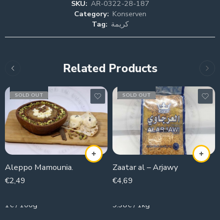
SKU:
AR-0322-28-187
Category:
Konserven
Tag:
كريمة
Related Products
SOLD OUT
SOLD OUT
Aleppo Mamounia.
Zaatar al – Arjawy
€
2,49
€
4,69
250g
500g
1€ / 100g
9.38€ / 1kg