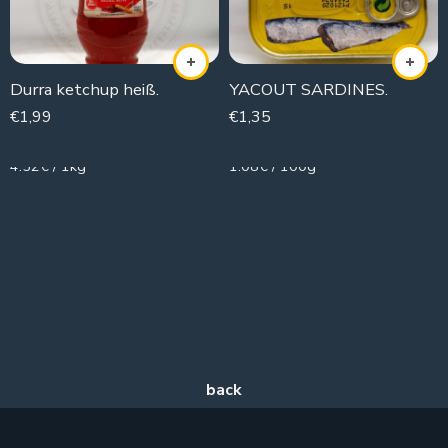
Durra ketchup heiß.
YACOUT SARDINES.
€
1,99
€
1,35
440g
125g
4.52€ / 1kg
1.08€ / 100g