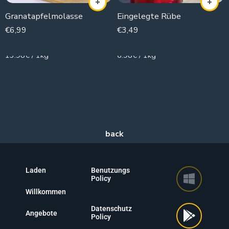
Granatapfelmolasse
Eingelegte Rübe
€
6,99
€
3,49
500g
500g
13.98€ / 1kg
6.98€ / 1kg
Laden
Benutzungs
Policy
Willkommen
Datenschutz
Angebote
Policy