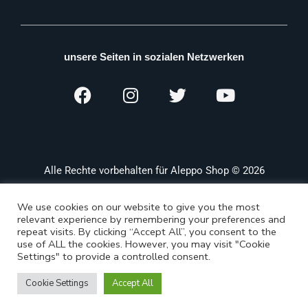
unsere Seiten in sozialen Netzwerken
Alle Rechte vorbehalten für Aleppo Shop © 2026
We use cookies on our website to give you the most
relevant experience by remembering your preferences and
repeat visits. By clicking “Accept All”, you consent to the
use of ALL the cookies. However, you may visit "Cookie
Settings" to provide a controlled consent.
Cookie Settings
Accept All
Shop
Categories
Search
Wishlist