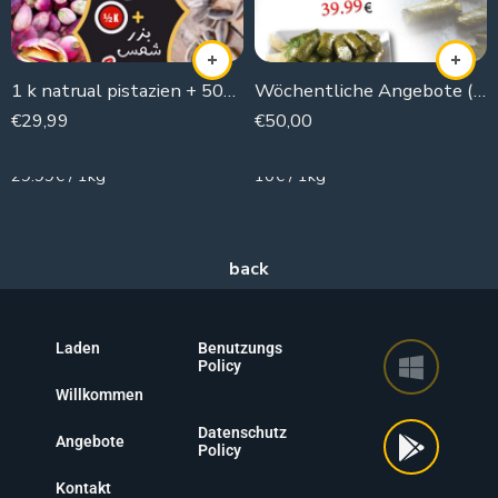
1 k natrual pistazien + 500g Sonnenblumenkerne
Wöchentliche Angebote (Traubenblätter bereitstellen)
€
29,99
€
50,00
1000g
5000g
29.99€ / 1kg
10€ / 1kg
Laden
Benutzungs
Policy
Willkommen
Datenschutz
Angebote
Policy
Kontakt