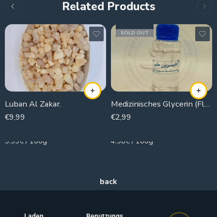
Related Products
SOLD OUT
Luban Al Zakar.
Medizinisches Glycerin (Flüssigkeit)
€
9,99
€
2,99
100g
60g
9.99€ / 100g
4.98€ / 100g
Laden
Benutzungs