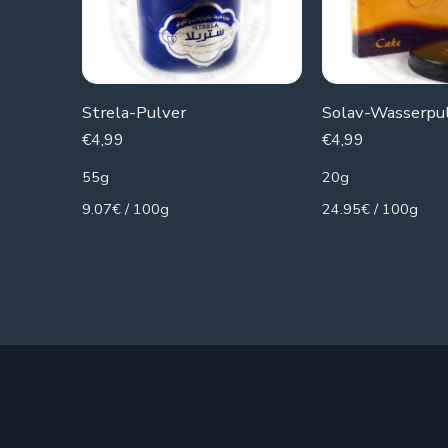
Strela-Pulver
Solav-Wasserpu
€
4,99
€
4,99
55g
20g
9.07€ / 100g
24.95€ / 100g