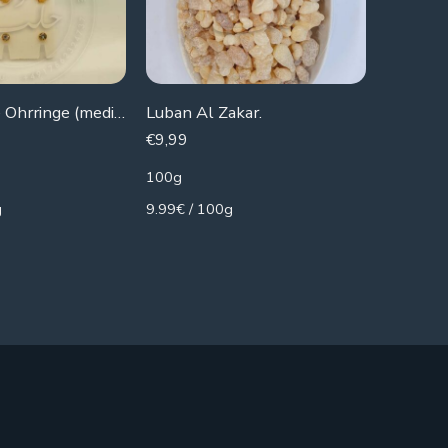
€
9,99
75g
13.32€ /
Medizinische Ohrringe (medizinisches Rasieren)
Luban Al Zakar.
€
9,99
100g
g
9.99€ / 100g