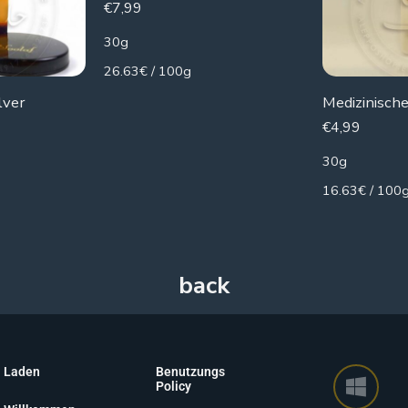
€
7,99
30g
26.63€ / 100g
lver
€
4,99
30g
16.63€ / 100
Laden
Benutzungs
Policy