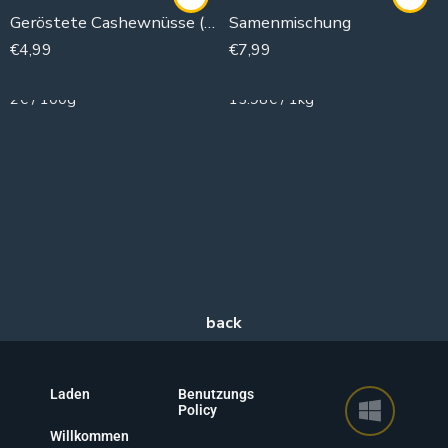
Geröstete Cashewnüsse (gesalzen)
Samenmischung
€
4,99
€
7,99
250g
500g
2€ / 100g
15.98€ / 1kg
Laden
Benutzungs
Policy
Willkommen