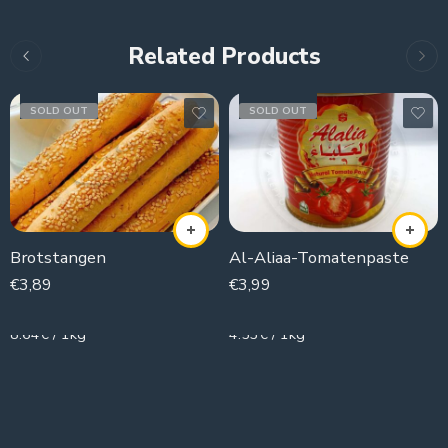
Related Products
SOLD OUT
SOLD OUT
Brotstangen
Al-Aliaa-Tomatenpaste
€
3,89
€
3,99
450g
881g
8.64€ / 1kg
4.53€ / 1kg