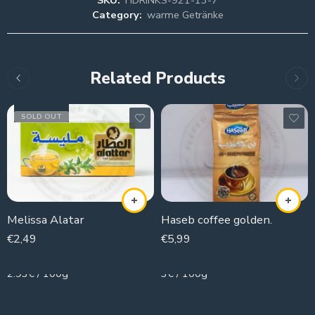
Category:
warme Getränke
Related Products
SOLD OUT
Melissa Alatar
Haseb coffee golden.
€
2,49
€
5,99
85g
200g
2.93€ / 100g
3€ / 100g