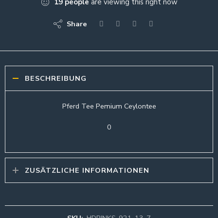
19
people
are viewing this right now
Share
BESCHREIBUNG
Pferd Tee Pemium Ceylontee
0
ZUSÄTZLICHE INFORMATIONEN
SKU:
HDRINKS-921-13-7