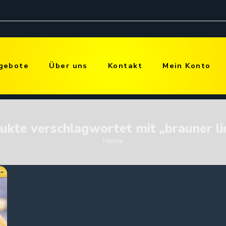
gebote
Über uns
Kontakt
Mein Konto
ukte verschlagwortet mit „brauner li
Home