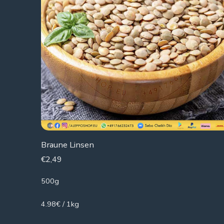
Braune Linsen
€
2,49
500g
4.98€ / 1kg