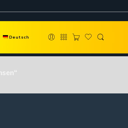
Deutsch
nsen“