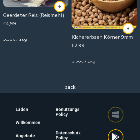
Geerdeter Reis (Reismehl)
€
4,99
500g
Kichererbsen Körner 9mm
9.98€ / 1kg
€
2,99
500g
5.98€ / 1kg
Laden
Benutzungs
Policy
Willkommen
Datenschutz
Angebote
Policy