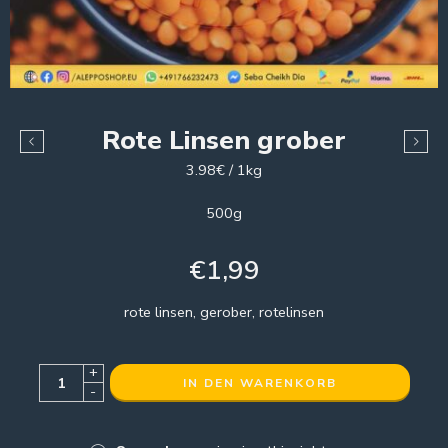
Rote Linsen grober
3.98€ / 1kg
500g
€
1,99
rote linsen, gerober, rotelinsen
+
IN DEN WARENKORB
-