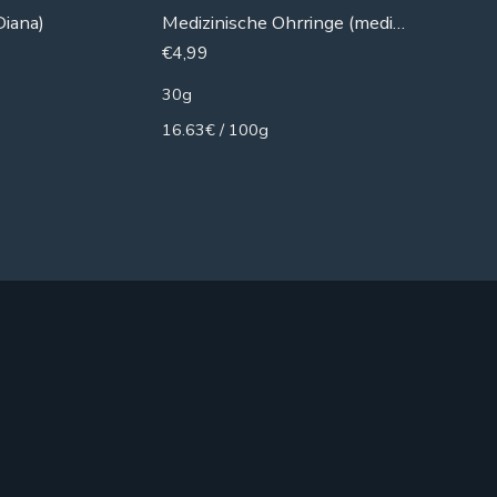
Diana)
Medizinische Ohrringe (medizinisches Rasieren)
Creme Fa
€
4,99
€
4,99
30g
50g
16.63€ / 100g
9.98€ / 