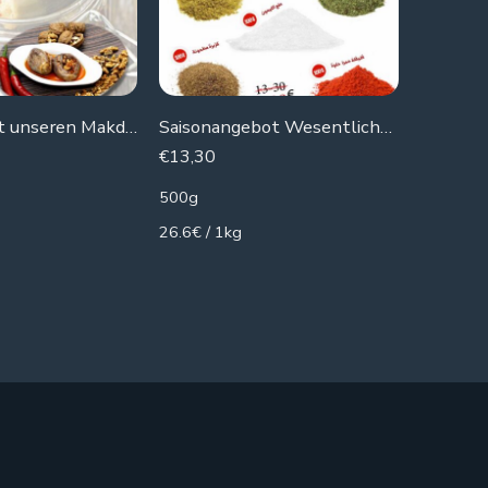
Saison bietet unseren Makdous an
Saisonangebot Wesentliche Hausgewürze
Essen li
€
13,30
€
31,00
500g
3000g
26.6€ / 1kg
10.33€ /