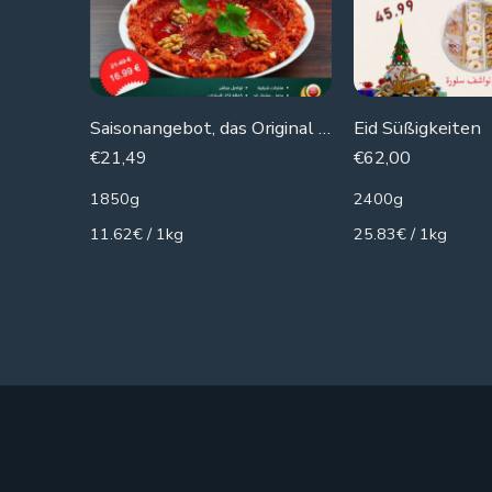
Saisonangebot, das Original Muhammara
Eid Süßigkeiten
€
21,49
€
62,00
1850g
2400g
11.62€ / 1kg
25.83€ / 1kg