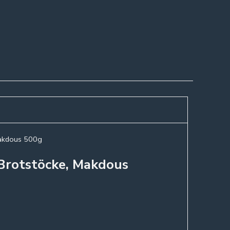
makdous 500g
 Brotstöcke, Makdous