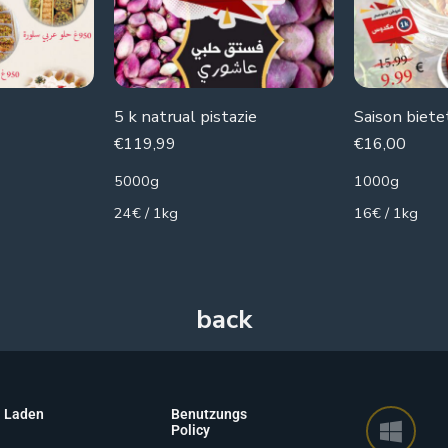
5 k natrual pistazie
€
119,99
€
16,00
5000g
1000g
24€ / 1kg
16€ / 1kg
Laden
Benutzungs
Policy