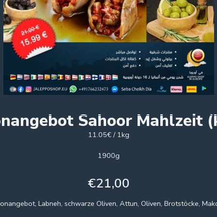
onangebot Sahoor Mahlzeit (k
11.05€ / 1kg
1900g
€
21,00
onangebot, Labneh, schwarze Oliven, Attun, Oliven, Brotstöcke, Ma